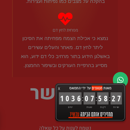
בהקלה על מצבים כמו נפיחות ועצירות.
מפחית לחץ דם
נמצא כי אכילת הצמח מפחיתה את הסיכון
ליתר לחץ דם. מאחר והעלים עשירים
באשלגן הידוע בתור מרחיב כלי דם ידוע, הוא
מסייע בהרפיית העורקים ובשיפור החמצון.
צור קשר
מאות
חטופים
על ידי החמאס
X
1
0
3
6
0
7
5
8
2
8
:
:
:
שניות
דקות
שעות
ימים
נשמח לענות על כל שאלה