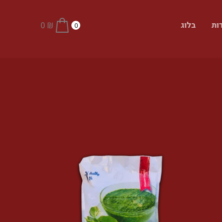
ות
בלוג
0
₪
0