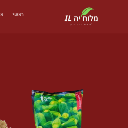
ילוג
תוכן
ראשי
אי