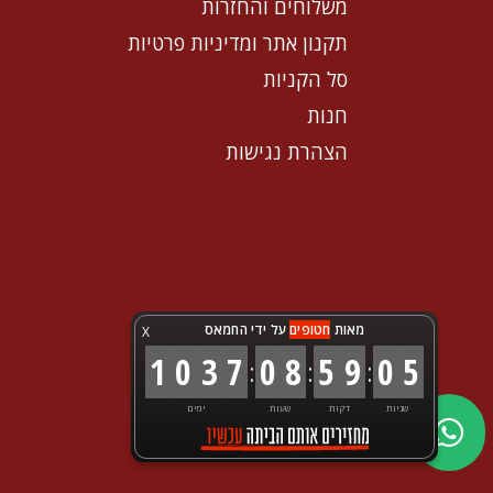
משלוחים והחזרות
תקנון אתר ומדיניות פרטיות
סל הקניות
חנות
הצהרת נגישות
מאות
חטופים
על ידי החמאס
X
1
0
3
7
0
8
5
9
0
5
:
:
:
שניות
דקות
שעות
ימים