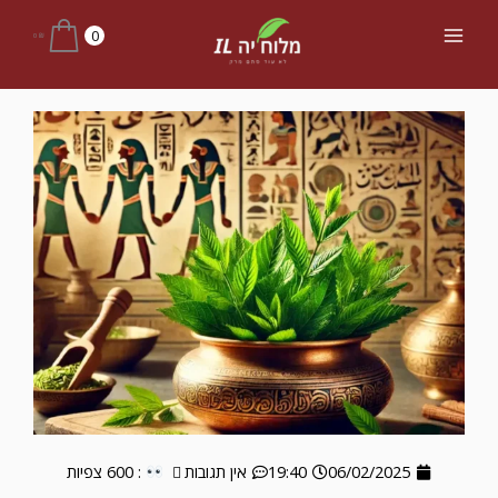
ילוג
Main
0
0
₪
תוכן
Menu
06/02/2025
19:40
אין תגובות
: 600 צפיות